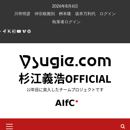
内
2026年8月6日
容
川嵜明彦
仲宗根雅則
桝本隆
坂井万利代
ログイン
を
執筆者ログイン
ス
Facebook
X
Instagram
Youtube
Vimeo
Pinterest
キ
ッ
プ
杉江義浩OFFICIAL
22年目に突入したチームプロジェクトです
メ
イ