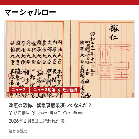
ン
マーシャルロー
メ
ニ
ュ
ー
ニュース
ニュース用語
政治経済
改憲の恐怖、緊急事態条項ってなんだ？
杉江 義浩
2026年2月10日
2
857
2026年２月8日に行われた衆...
続きを読む