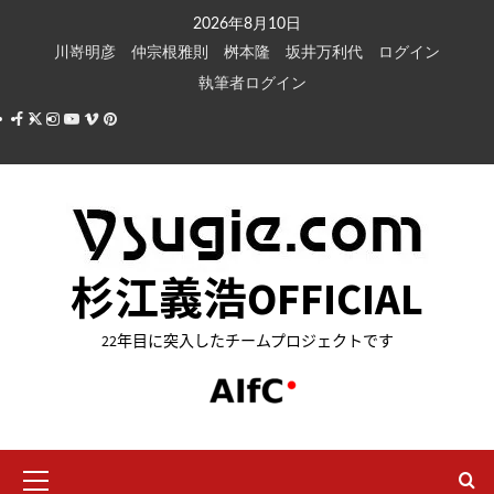
内
2026年8月10日
容
川嵜明彦
仲宗根雅則
桝本隆
坂井万利代
ログイン
を
執筆者ログイン
ス
Facebook
X
Instagram
Youtube
Vimeo
Pinterest
キ
ッ
プ
杉江義浩OFFICIAL
22年目に突入したチームプロジェクトです
メ
イ