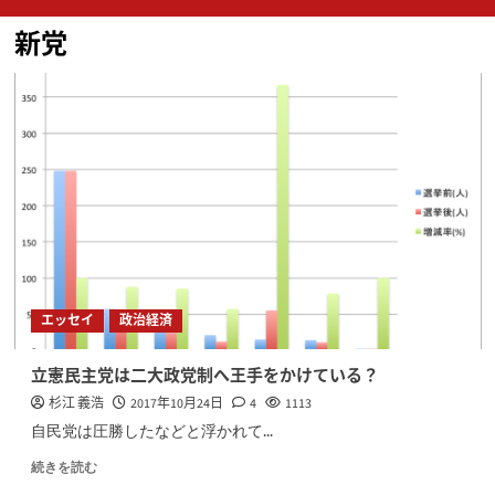
ン
新党
メ
ニ
ュ
ー
エッセイ
政治経済
立憲民主党は二大政党制へ王手をかけている？
杉江 義浩
2017年10月24日
4
1113
自民党は圧勝したなどと浮かれて...
続きを読む