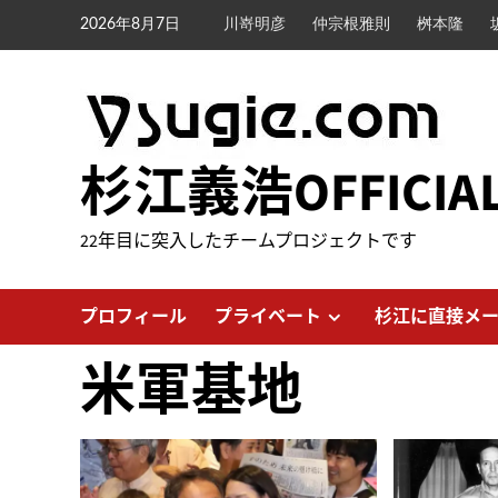
内
2026年8月7日
川嵜明彦
仲宗根雅則
桝本隆
容
を
ス
キ
ッ
杉江義浩OFFICIA
プ
22年目に突入したチームプロジェクトです
プロフィール
プライベート
杉江に直接メ
米軍基地