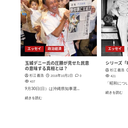
エッセイ
政治経済
エッセイ
玉城デニー氏の圧勝が見せた民意
シリーズ「
の意味する真相とは？
杉江 義浩
杉江 義浩
2018年10月2日
0
421
437
「昭和につい
9月30日(日）は沖縄県知事選...
続きを読む
続きを読む