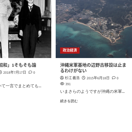
政治経済
昭和」1そもそも論
沖縄米軍基地の辺野古移設は止ま
るわけがない
2018年7月17日
0
杉江 義浩
2015年6月18日
0
391
て一言でまとめても...
いまさらのようですが沖縄の米軍...
続きを読む