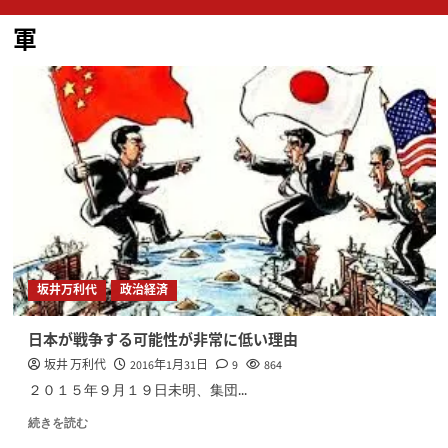
ン
軍
メ
ニ
ュ
ー
坂井万利代
政治経済
日本が戦争する可能性が非常に低い理由
坂井 万利代
2016年1月31日
9
864
２０１５年９月１９日未明、集団...
続きを読む