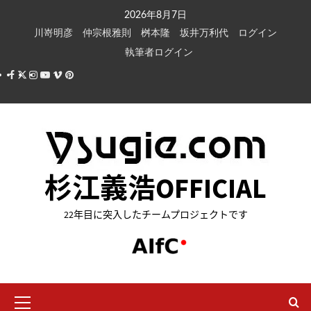
内
2026年8月7日
容
川嵜明彦
仲宗根雅則
桝本隆
坂井万利代
ログイン
を
執筆者ログイン
ス
Facebook
X
Instagram
Youtube
Vimeo
Pinterest
キ
ッ
プ
杉江義浩OFFICIAL
22年目に突入したチームプロジェクトです
メ
イ