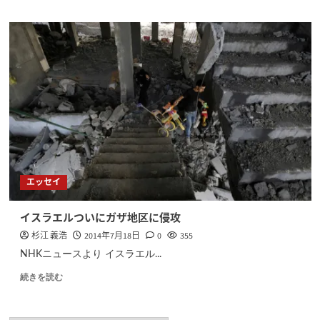
エッセイ
イスラエルついにガザ地区に侵攻
杉江 義浩
2014年7月18日
0
355
NHKニュースより イスラエル...
続きを読む