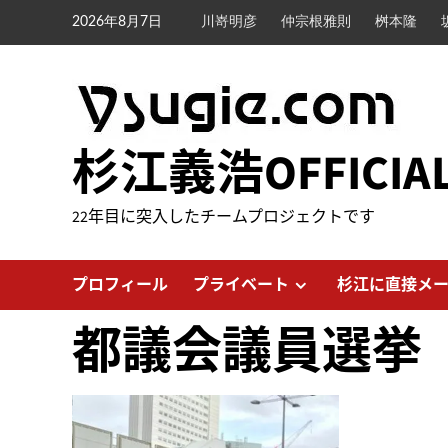
内
2026年8月7日
川嵜明彦
仲宗根雅則
桝本隆
容
を
ス
キ
ッ
杉江義浩OFFICIA
プ
22年目に突入したチームプロジェクトです
プロフィール
プライベート
杉江に直接メ
都議会議員選挙