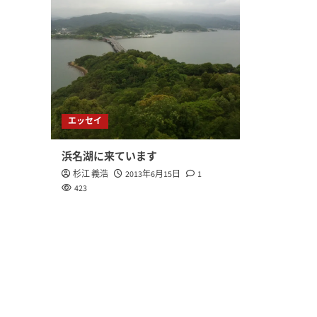
エッセイ
浜名湖に来ています
杉江 義浩
2013年6月15日
1
423