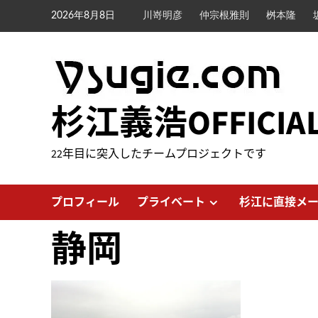
内
2026年8月8日
川嵜明彦
仲宗根雅則
桝本隆
容
を
ス
キ
ッ
杉江義浩OFFICIA
プ
22年目に突入したチームプロジェクトです
プロフィール
プライベート
杉江に直接メ
静岡