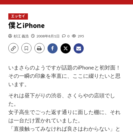
ン
メ
エッセイ
ニ
僕とiPhone
ュ
ー
杉江 義浩
2008年8月1日
0
295
いまさらのようですが話題のiPhoneと初対面！
その一瞬の印象を率直に、ここに綴りたいと思
います。
それは昼下がりの渋谷、さくらやの店頭でし
た。
女子高生でごった返す通りに面した棚に、それ
は一台だけ置かれていました。
「直接触ってみなければ良さはわからない」と