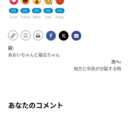
0%
0%
0%
0%
0%
Love
Funny
Wow
Sad
Angry
投
前:
あおいちゃんと堀北ちゃん
稿
次へ:
地方と中央が分裂する時
ナ
ビ
ゲ
ー
あなたのコメント
シ
ョ