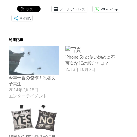
メールアドレス
WhatsApp
その他
関連記事
iPhone 5s の使い始めに不
可欠な10の設定とは？
2013年10月9日
IT
今年一番の傑作！忍者女
子高生
2014年7月18日
エンターテイメント