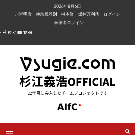
内
2026年8月6日
容
川嵜明彦
仲宗根雅則
桝本隆
坂井万利代
ログイン
を
執筆者ログイン
ス
Facebook
X
Instagram
Youtube
Vimeo
Pinterest
キ
ッ
プ
杉江義浩OFFICIAL
22年目に突入したチームプロジェクトです
メ
イ