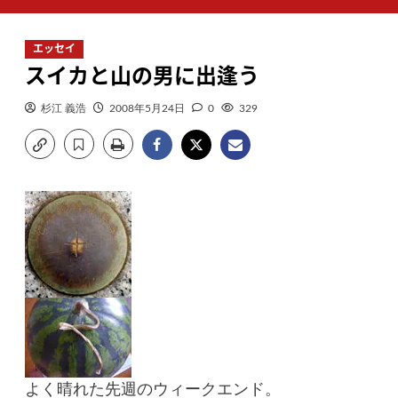
ン
メ
エッセイ
ニ
スイカと山の男に出逢う
ュ
ー
杉江 義浩
2008年5月24日
0
329
よく晴れた先週のウィークエンド。