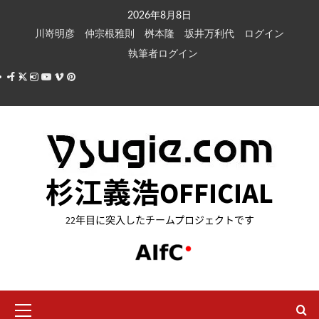
内
2026年8月8日
容
川嵜明彦
仲宗根雅則
桝本隆
坂井万利代
ログイン
を
執筆者ログイン
ス
Facebook
X
Instagram
Youtube
Vimeo
Pinterest
キ
ッ
プ
杉江義浩OFFICIAL
22年目に突入したチームプロジェクトです
メ
イ