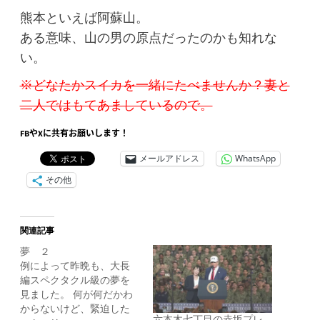
熊本といえば阿蘇山。
ある意味、山の男の原点だったのかも知れな
い。
※どなたかスイカを一緒にたべませんか？妻と
二人ではもてあましているので。
FBやXに共有お願いします！
メールアドレス
WhatsApp
その他
関連記事
夢 ２
例によって昨晩も、大長
編スペクタクル級の夢を
見ました。 何が何だかわ
からないけど、緊迫した
六本木七丁目の赤坂プレ