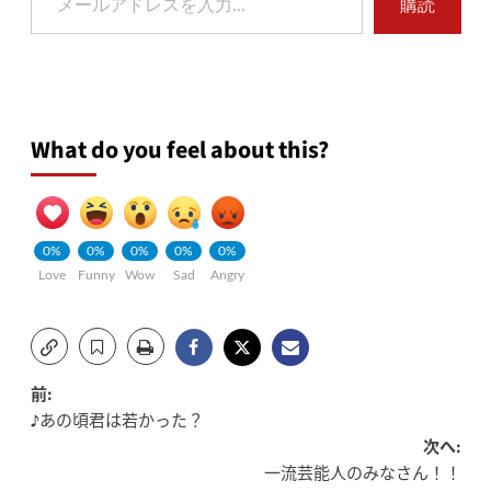
購読
What do you feel about this?
0%
0%
0%
0%
0%
Love
Funny
Wow
Sad
Angry
投
前:
♪あの頃君は若かった？
稿
次へ:
一流芸能人のみなさん！！
ナ