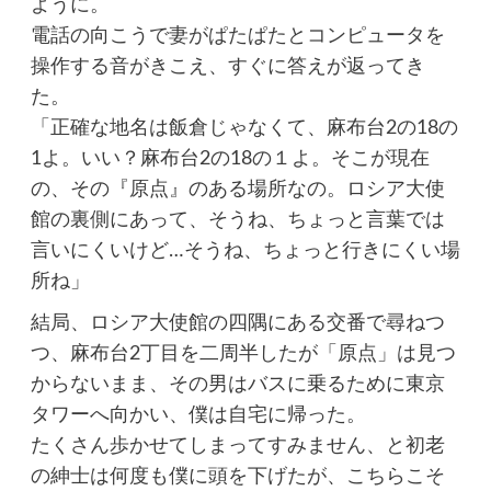
ように。
電話の向こうで妻がぱたぱたとコンピュータを
操作する音がきこえ、すぐに答えが返ってき
た。
「正確な地名は飯倉じゃなくて、麻布台2の18の
1よ。いい？麻布台2の18の１よ。そこが現在
の、その『原点』のある場所なの。ロシア大使
館の裏側にあって、そうね、ちょっと言葉では
言いにくいけど…そうね、ちょっと行きにくい場
所ね」
結局、ロシア大使館の四隅にある交番で尋ねつ
つ、麻布台2丁目を二周半したが「原点」は見つ
からないまま、その男はバスに乗るために東京
タワーへ向かい、僕は自宅に帰った。
たくさん歩かせてしまってすみません、と初老
の紳士は何度も僕に頭を下げたが、こちらこそ