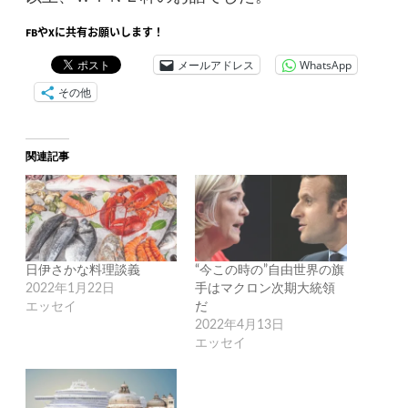
FBやXに共有お願いします！
メールアドレス
WhatsApp
その他
関連記事
日伊さかな料理談義
“今この時の”自由世界の旗
2022年1月22日
手はマクロン次期大統領
エッセイ
だ
2022年4月13日
エッセイ