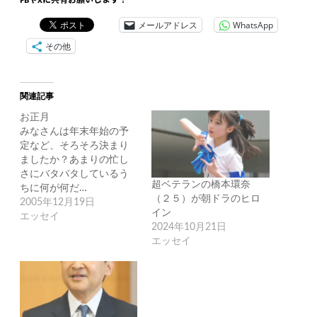
FBやXに共有お願いします！
メールアドレス
WhatsApp
その他
関連記事
お正月
みなさんは年末年始の予
定など、そろそろ決まり
ましたか？あまりの忙し
さにバタバタしているう
超ベテランの橋本環奈
ちに何が何だ…
（２５）が朝ドラのヒロ
2005年12月19日
イン
エッセイ
2024年10月21日
エッセイ