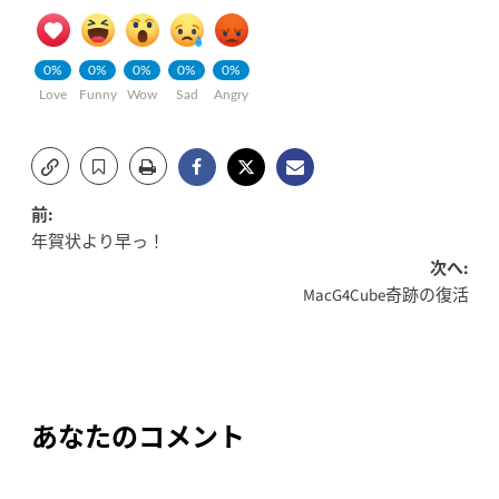
0%
0%
0%
0%
0%
Love
Funny
Wow
Sad
Angry
投
前:
年賀状より早っ！
稿
次へ:
MacG4Cube奇跡の復活
ナ
ビ
ゲ
ー
あなたのコメント
シ