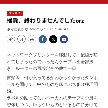
ン
メ
エッセイ
ニ
掃除、終わりませんでしたorz
ュ
ー
杉江 義浩
2006年1月2日
0
391
ネットワークプリンターを移動して、配線が切
れてしまったのでいったんケーブルを全部抜
き、ルーターの再設定その他で一日。
書類等、何が入ってるかわからなかったダンボ
ールを開けて、中のものを床にぶちまけ整理開
始。
ラベルの貼ってないベーカムのテープを中身を
想像しつつ、いらないものといるものに分けて