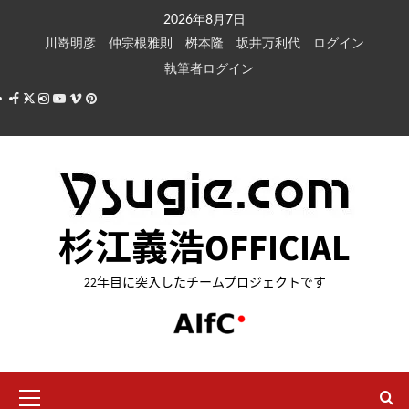
内
2026年8月7日
容
川嵜明彦
仲宗根雅則
桝本隆
坂井万利代
ログイン
を
執筆者ログイン
ス
Facebook
X
Instagram
Youtube
Vimeo
Pinterest
キ
ッ
プ
杉江義浩OFFICIAL
22年目に突入したチームプロジェクトです
メ
イ