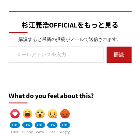
杉江義浩OFFICIALをもっと見る
購読すると最新の投稿がメールで送信されます。
メールアドレスを入力...
購読
What do you feel about this?
0%
0%
0%
0%
0%
Love
Funny
Wow
Sad
Angry