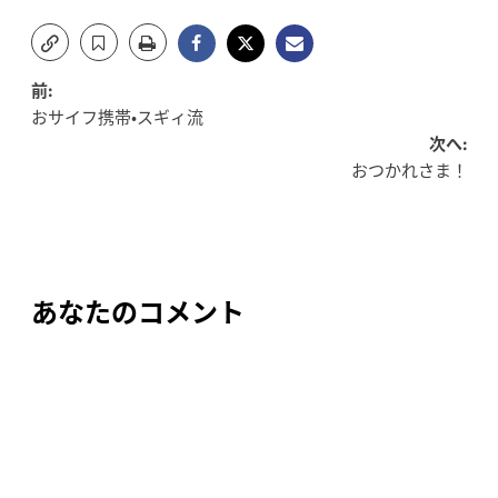
投
前:
おサイフ携帯・スギィ流
稿
次へ:
おつかれさま！
ナ
ビ
ゲ
ー
あなたのコメント
シ
ョ
ン