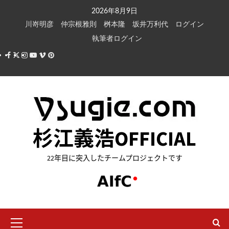
内
2026年8月9日
容
川嵜明彦
仲宗根雅則
桝本隆
坂井万利代
ログイン
を
執筆者ログイン
ス
Facebook
X
Instagram
Youtube
Vimeo
Pinterest
キ
ッ
プ
杉江義浩OFFICIAL
22年目に突入したチームプロジェクトです
メ
イ