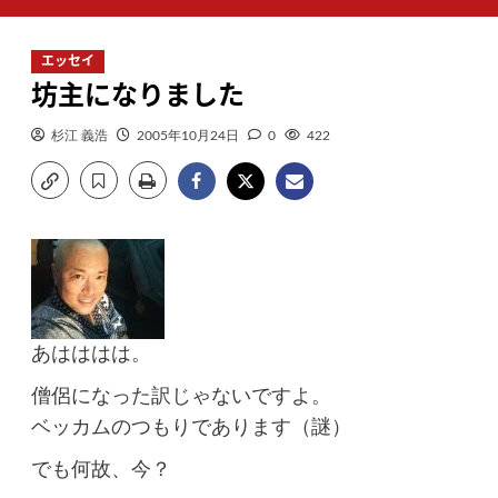
ン
メ
エッセイ
ニ
坊主になりました
ュ
ー
杉江 義浩
2005年10月24日
0
422
あはははは。
僧侶になった訳じゃないですよ。
ベッカムのつもりであります（謎）
でも何故、今？