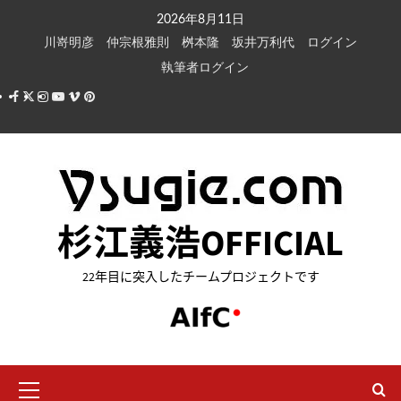
内
2026年8月11日
容
川嵜明彦
仲宗根雅則
桝本隆
坂井万利代
ログイン
を
執筆者ログイン
ス
Facebook
X
Instagram
Youtube
Vimeo
Pinterest
キ
ッ
プ
杉江義浩OFFICIAL
22年目に突入したチームプロジェクトです
メ
イ