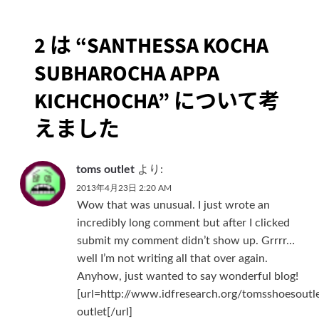
ゲ
2 は “
SANTHESSA KOCHA
ー
SUBHAROCHA APPA
シ
KICHCHOCHA
” について考
ョ
えました
ン
toms outlet
より:
2013年4月23日 2:20 AM
Wow that was unusual. I just wrote an
incredibly long comment but after I clicked
submit my comment didn’t show up. Grrrr…
well I’m not writing all that over again.
Anyhow, just wanted to say wonderful blog!
[url=http://www.idfresearch.org/tomsshoesoutl
outlet[/url]