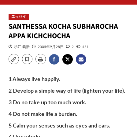
ン
メ
エッセイ
ニ
SANTHESSA KOCHA SUBHAROCHA
ュ
ー
APPA KICHCHOCHA
杉江 義浩
2005年9月28日
2
451
1 Always live happily.
2 Develop a simple way of life (lighten your life).
3 Do no take up too much work.
4 Do not make life a burden.
5 Calm your senses such as eyes and ears.