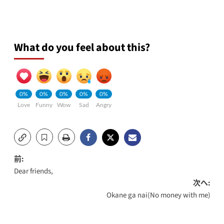
What do you feel about this?
0%
0%
0%
0%
0%
Love
Funny
Wow
Sad
Angry
投
前:
Dear friends,
稿
次へ:
Okane ga nai(No money with me)
ナ
ビ