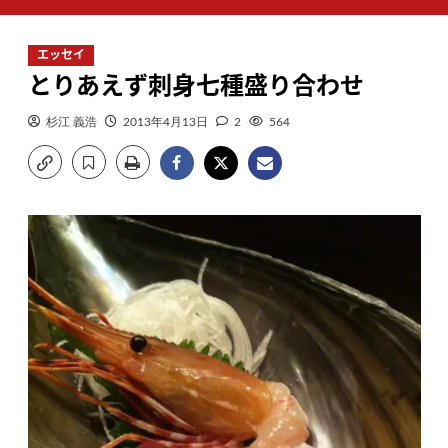
ン
メ
エッセイ
ニ
とりあえず刺身七種盛り合わせ
ュ
ー
杉江 義浩
2013年4月13日
2
564