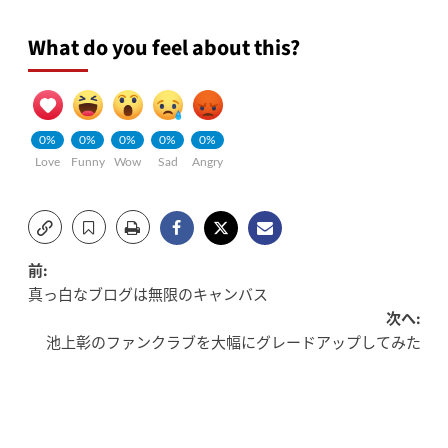
What do you feel about this?
0%
0%
0%
0%
0%
Love
Funny
Wow
Sad
Angry
投
前:
真っ白なブログは無限のキャンバス
稿
次へ:
池上彰のファンクラブを大幅にグレードアップしてみた
ナ
ビ
ゲ