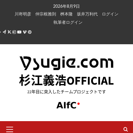
内
2026年8月9日
容
川嵜明彦
仲宗根雅則
桝本隆
坂井万利代
ログイン
を
執筆者ログイン
ス
Facebook
X
Instagram
Youtube
Vimeo
Pinterest
キ
ッ
プ
杉江義浩OFFICIAL
22年目に突入したチームプロジェクトです
メ
イ