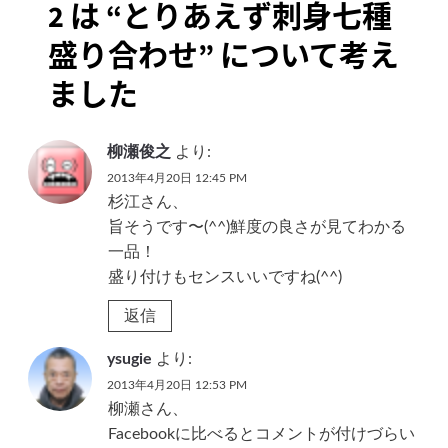
2 は “
とりあえず刺身七種
ー
盛り合わせ
” について考え
シ
ました
ョ
ン
柳瀬俊之
より:
2013年4月20日 12:45 PM
杉江さん、
旨そうです〜(^^)鮮度の良さが見てわかる
一品！
盛り付けもセンスいいですね(^^)
返信
ysugie
より:
2013年4月20日 12:53 PM
柳瀬さん、
Facebookに比べるとコメントが付けづらい