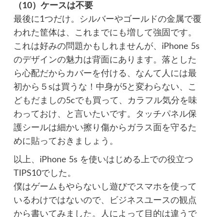
（10）ケースは不要
最後に1つだけ。シルバーやゴールドの金属で覆
われた筐体は、これまでにも増して強固です。
これは好みの問題かもしれませんが、iPhone 5s
のデザインの魅力は背面にあります。落とした
ら心配だからカバーを付ける、なんて人には最
初から５sは買うな！中身が5と変わらない、こ
どもだましの5cでも買って、カラフル気分を味
わっておけ、と言いたいです。タッチパネル保
護シールは細かい擦り傷からガラス面を守るた
めに貼っておきましょう。
以上、iPhone 5s を使いはじめる上での役立つ
TIPS10でした。
僕はゲームもやらないし遊びでスマホを使って
いるわけではないので、ビジネスユースの観点
から書いてみました。人によって目的は違うで