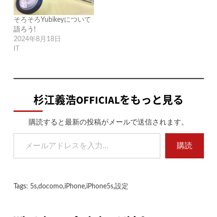
そろそろYubikeyについて
語ろう!
2024年8月18日
IT
杉江義浩OFFICIALをもっと見る
購読すると最新の投稿がメールで送信されます。
メールアドレスを入力...
購読
Tags:
5s
,
docomo
,
iPhone
,
iPhone5s
,
設定