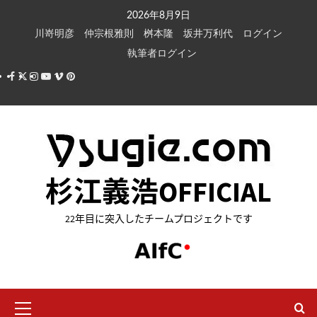
内
2026年8月9日
容
川嵜明彦
仲宗根雅則
桝本隆
坂井万利代
ログイン
を
執筆者ログイン
ス
Facebook
X
Instagram
Youtube
Vimeo
Pinterest
キ
ッ
プ
杉江義浩OFFICIAL
22年目に突入したチームプロジェクトです
メ
イ