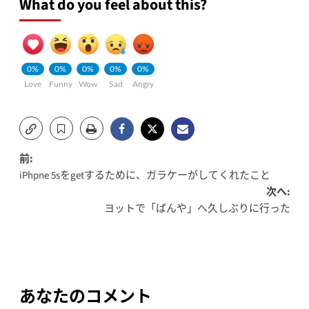
What do you feel about this?
0%
0%
0%
0%
0%
Love
Funny
Wow
Sad
Angry
投
前:
iPhpne 5sをgetするために、ガラケーがしてくれたこと
稿
次へ:
ヨットで「ばんや」へ久しぶりに行った
ナ
ビ
ゲ
ー
あなたのコメント