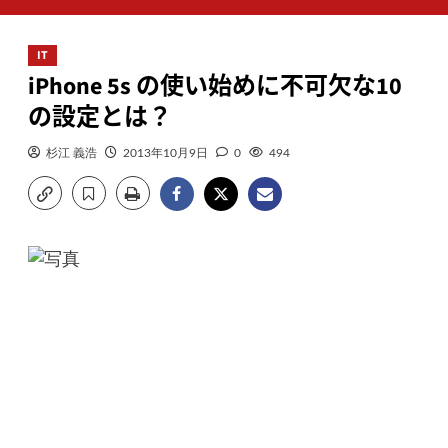
ン
メ
IT
ニ
iPhone 5s の使い始めに不可欠な10
ュ
ー
の設定とは？
杉江 義浩
2013年10月9日
0
494