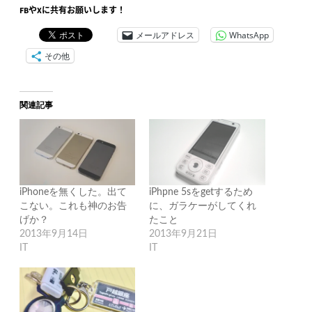
FBやXに共有お願いします！
メールアドレス
WhatsApp
その他
関連記事
iPhoneを無くした。出て
iPhpne 5sをgetするため
こない。これも神のお告
に、ガラケーがしてくれ
げか？
たこと
2013年9月14日
2013年9月21日
IT
IT