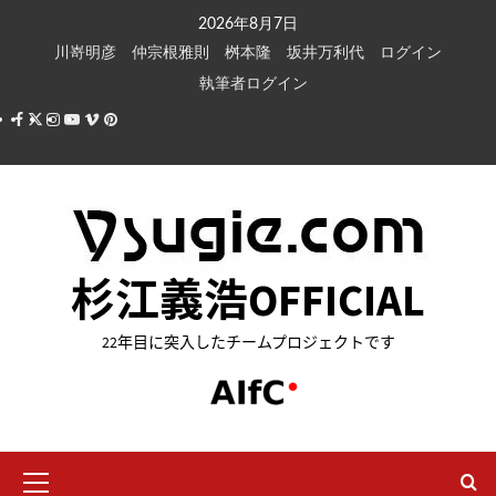
内
2026年8月7日
容
川嵜明彦
仲宗根雅則
桝本隆
坂井万利代
ログイン
を
執筆者ログイン
ス
Facebook
X
Instagram
Youtube
Vimeo
Pinterest
キ
ッ
プ
杉江義浩OFFICIAL
22年目に突入したチームプロジェクトです
メ
イ