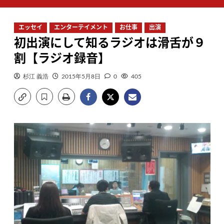
ン
メ
エッセイ
エンターテイメント
お仕事
出演
ニ
初出演にして知るラジオは滑舌が９
ュ
ー
割【ラジオ録音】
杉江 義浩
2015年5月8日
0
405