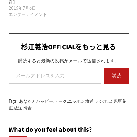
音】
2015年7月6日
エンターテイメント
杉江義浩OFFICIALをもっと見る
購読すると最新の投稿がメールで送信されます。
メールアドレスを入力...
購読
Tags:
あなたとハッピー
,
トーク
,
ニッポン放送
,
ラジオ
,
出演
,
垣花
正
,
放送
,
滑舌
What do you feel about this?