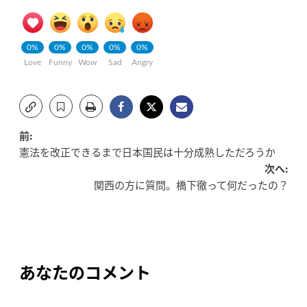
0%
0%
0%
0%
0%
Love
Funny
Wow
Sad
Angry
投
前:
憲法を改正できるまで日本国民は十分成熟しただろうか
稿
次へ:
関西の方に質問。橋下徹って何だったの？
ナ
ビ
ゲ
ー
あなたのコメント
シ