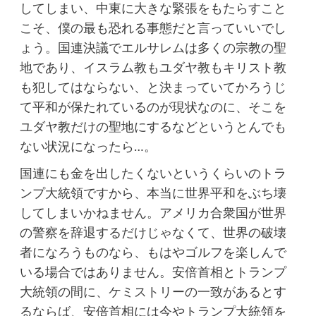
してしまい、中東に大きな緊張をもたらすこと
こそ、僕の最も恐れる事態だと言っていいでし
ょう。国連決議でエルサレムは多くの宗教の聖
地であり、イスラム教もユダヤ教もキリスト教
も犯してはならない、と決まっていてかろうじ
て平和が保たれているのが現状なのに、そこを
ユダヤ教だけの聖地にするなどというとんでも
ない状況になったら…。
国連にも金を出したくないというくらいのトラ
ンプ大統領ですから、本当に世界平和をぶち壊
してしまいかねません。アメリカ合衆国が世界
の警察を辞退するだけじゃなくて、世界の破壊
者になろうものなら、もはやゴルフを楽しんで
いる場合ではありません。安倍首相とトランプ
大統領の間に、ケミストリーの一致があるとす
るならば、安倍首相には今やトランプ大統領を