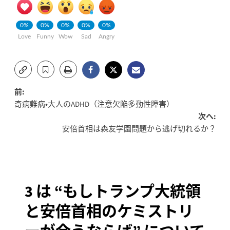
0%
0%
0%
0%
0%
Love
Funny
Wow
Sad
Angry
投
前:
奇病難病・大人のADHD（注意欠陥多動性障害）
稿
次へ:
安倍首相は森友学園問題から逃げ切れるか？
ナ
ビ
ゲ
3 は “
もしトランプ大統領
ー
と安倍首相のケミストリ
シ