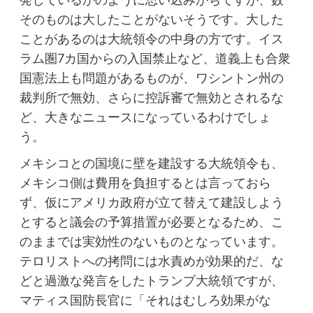
発しているかのように思い込みがちですが、数
そのものは大したことがないそうです。大した
ことがあるのは大統領令の中身の方です。イス
ラム圏7カ国からの入国禁止など、道義上も合衆
国憲法上も問題があるものが、ワシントン州の
裁判所で無効、さらに控訴審で無効とされるな
ど、大きなニュースになっているわけでしょ
う。
メキシコとの国境に壁を建設する大統領令も、
メキシコ側は費用を負担するとは言っておら
ず、仮にアメリカ政府が立て替えて建設しよう
とすると議会の予算措置が必要となるため、こ
のままでは実効性のないものとなっています。
テロリストへの拷問には水責めが効果的だ、な
どと過激な発言をしたトランプ大統領ですが、
マティス国防長官に「それはむしろ効果がな