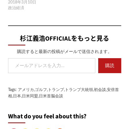
2018年3月10日
政治経済
杉江義浩OFFICIALをもっと見る
購読すると最新の投稿がメールで送信されます。
メールアドレスを入力...
購読
Tags:
アメリカ
,
ゴルフ
,
トランプ
,
トランプ大統領
,
初会談
,
安倍首
相
,
日本
,
日米同盟
,
日米首脳会談
What do you feel about this?