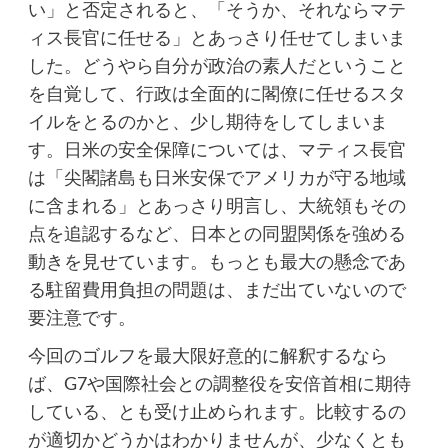
い」と否定されると、「そうか、それならマテ
ィス長官に任せる」とあっさり任せてしまいま
した。どうやら自分が政治の素人だということ
を自覚して、行政は全面的に閣僚に任せるスタ
イルをとるのかと、少し期待をしてしまいま
す。日米の安全保障については、マティス長官
は「尖閣諸島も日米安保でアメリカが守る地域
に含まれる」とあっさり明言し、大統領もその
点を追認するなど、日本との同盟関係を強める
動きを見せています。もっとも最大の懸念であ
る駐留費用負担の問題は、まだ出ていないので
要注意です。
今回のゴルフを最大限好意的に解釈するなら
ば、G7や国際社会との調整役を安倍首相に期待
している、とも受け止められます。比較するの
が適切かどうかはわかりませんが、少なくとも