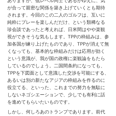
ありますが、低レベル同士であるがゆえに、気
が合って親密な関係を築き上げていくとも期待
されます。今回のこの二人のゴルフは、互いに
純粋にプレーを楽しんだだけ、という類稀なる
珍会談であったと考えれば、日米間はやや楽観
視ができそうな気もします。TPPの枠組みは、参
加各国が練り上げたものであり、TPPが消えて無
くなっても、基本的な枠組みだけは応用が効く
という意識が、我が国の政権に楽観論をもたら
しているのでしょう。二国間条約になっても、
TPPを下図面として意識した交渉を可能にする、
あるいは別の新たなアジアの枠組みを作るのに
役立てる、といった、これまでの努力を無駄に
しないネゴシエーションで、少しでも有利に話
を進めてもらいたいものです。
しかし、何しろあのトランプであります。前代