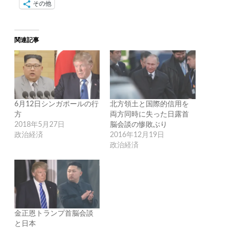
その他
関連記事
6月12日シンガポールの行
北方領土と国際的信用を
方
両方同時に失った日露首
2018年5月27日
脳会談の惨敗ぶり
政治経済
2016年12月19日
政治経済
金正恩トランプ首脳会談
と日本