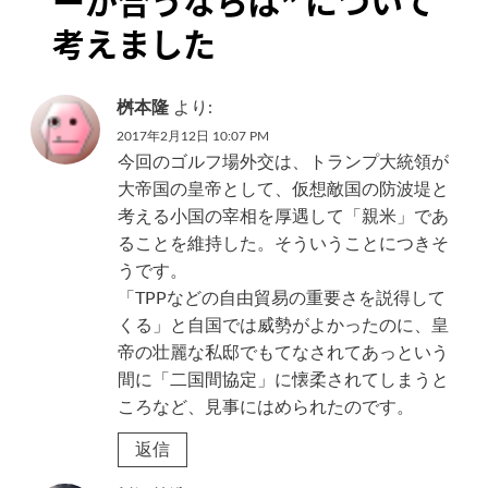
ーが合うならば
” について
ョ
考えました
ン
桝本隆
より:
2017年2月12日 10:07 PM
今回のゴルフ場外交は、トランプ大統領が
大帝国の皇帝として、仮想敵国の防波堤と
考える小国の宰相を厚遇して「親米」であ
ることを維持した。そういうことにつきそ
うです。
「TPPなどの自由貿易の重要さを説得して
くる」と自国では威勢がよかったのに、皇
帝の壮麗な私邸でもてなされてあっという
間に「二国間協定」に懐柔されてしまうと
ころなど、見事にはめられたのです。
返信