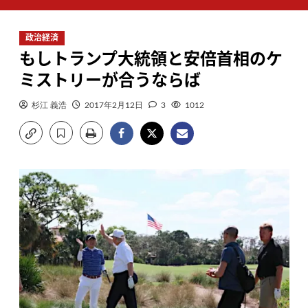
ン
メ
政治経済
ニ
もしトランプ大統領と安倍首相のケ
ュ
ー
ミストリーが合うならば
杉江 義浩
2017年2月12日
3
1012