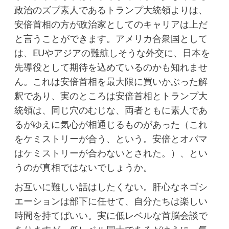
政治のズブ素人であるトランプ大統領よりは、
安倍首相の方が政治家としてのキャリアは上だ
と言うことができます。アメリカ合衆国として
は、EUやアジアの難航しそうな外交に、日本を
先導役として期待を込めているのかも知れませ
ん。これは安倍首相を最大限に買いかぶった解
釈であり、実のところは安倍首相とトランプ大
統領は、同じ穴のむじな、両者ともに素人であ
るがゆえに気心が相通じるものがあった（これ
をケミストリーが合う、という。安倍とオバマ
はケミストリーが合わないとされた。）、とい
うのが真相ではないでしょうか。
お互いに難しい話はしたくない。肝心なネゴシ
エーションは部下に任せて、自分たちは楽しい
時間を持てばいい。実に低レベルな首脳会談で