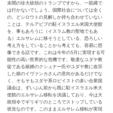
未聞の珍大統領のトランプですから、一筋縄で
は行かないでしょう。国際社会については全く
の、どシロウトの見解しか持ち合わせていない
ことは、テルアビブの駐イスラエル米国大使館
を、事もあろうに（イスラム教の聖地でもあ
る）エルサレムに移そうとしている、恐ろしい
考え方をしていることから考えても、容易に想
像できる話です。これは今年の5月に実現する可
能性の高い世界的な危機です。敬虔なユダヤ教
徒である娘婿のクシュナー氏やユダヤ教に改宗
した娘のイヴァンカさんの意向があるだけでな
く、そもそもユダヤ系ロビイストの多い合衆国
議会は、ずいぶん前から既に駐イスラエル米大
使館のエルサレム移転を決議しており、今は大
統領令でギリギリのところでストップしている
状況なのです。このままエルサレム移転が実現