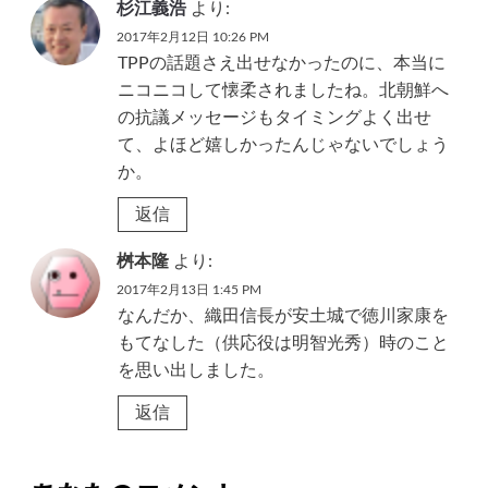
杉江義浩
より:
2017年2月12日 10:26 PM
TPPの話題さえ出せなかったのに、本当に
ニコニコして懐柔されましたね。北朝鮮へ
の抗議メッセージもタイミングよく出せ
て、よほど嬉しかったんじゃないでしょう
か。
返信
桝本隆
より:
2017年2月13日 1:45 PM
なんだか、織田信長が安土城で徳川家康を
もてなした（供応役は明智光秀）時のこと
を思い出しました。
返信