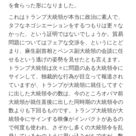
を食らった形になりました。
これはトランプ大統領が本当に政治に素人で、
タフなネゴシエーションをするつもりは更々な
かった、という証明ではないでしょうか。貿易
問題についてはフェアな交渉を、というにとど
まり、麻生副首相とペンス副大統領の会談に任
せるという逃げの姿勢を見せたとも言えます。
トランプ大統領は次々に問題のある大統領令に
サインして、独裁的な行為が目立って報道され
ていますが、トランプが大統領に就任してすぐ
に出した大統領令の数は、今のところオバマ前
大統領が就任直後に出した同時期の大統領令の
数よりも下回るものです。トランプ大統領が大
統領令にサインする映像がインパクトがあるの
で何度も使われ、さぞかし多くの大統領令を乱