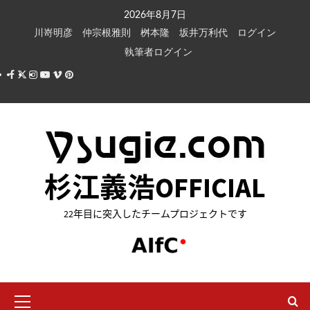
内
2026年8月7日
容
川嵜明彦
仲宗根雅則
桝本隆
坂井万利代
ログイン
を
執筆者ログイン
ス
Facebook
X
Instagram
Youtube
Vimeo
Pinterest
キ
ッ
プ
杉江義浩OFFICIAL
22年目に突入したチームプロジェクトです
メ
イ