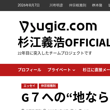
内
2026年8月7日
川嵜明彦
仲宗根雅則
桝本隆
容
を
ス
キ
ッ
杉江義浩OFFICIA
プ
22年目に突入したチームプロジェクトです
プロフィール
プライベート
杉江に直接メ
エッセイ
仲宗根雅則
G７への“地な