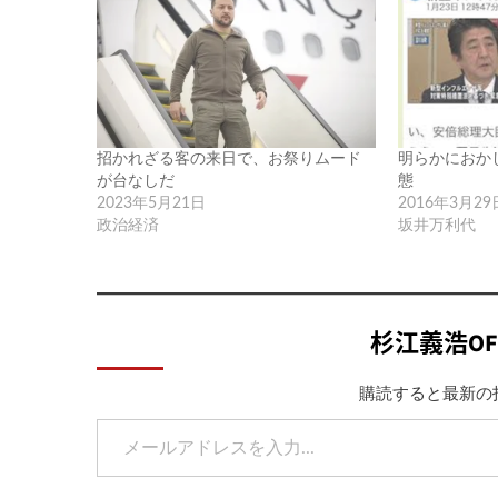
招かれざる客の来日で、お祭りムード
明らかにおか
が台なしだ
態
2023年5月21日
2016年3月29
政治経済
坂井万利代
杉江義浩OF
購読すると最新の
メールアドレスを入力...