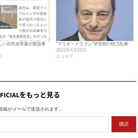
しい自民党草案の緊急事
“マリオ・ドラゴン”伊首相の快刀乱麻
2022年4月23日
日
エッセイ
FICIALをもっと見る
投稿がメールで送信されます。
購読