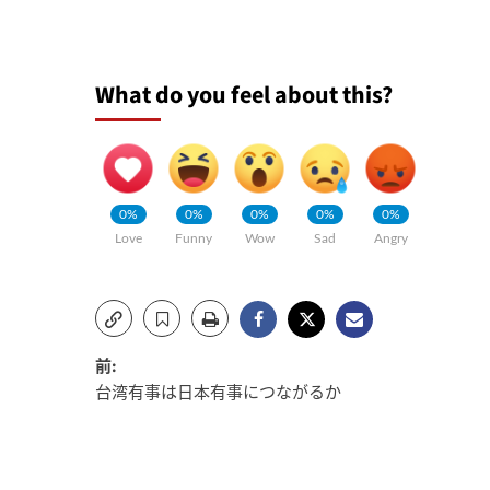
What do you feel about this?
0%
0%
0%
0%
0%
Love
Funny
Wow
Sad
Angry
投
前:
台湾有事は日本有事につながるか
稿
ナ