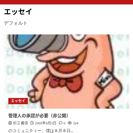
ン
エッセイ
メ
ニ
デフォルト
ュ
ー
エッセイ
管理人の承認が必要（非公開）
杉江 義浩
2005年9月3日
0
324
のコミュニティー。僕は８月８日...