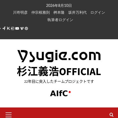
内
2026年8月10日
容
川嵜明彦
仲宗根雅則
桝本隆
坂井万利代
ログイン
を
執筆者ログイン
ス
Facebook
X
Instagram
Youtube
Vimeo
Pinterest
キ
ッ
プ
杉江義浩OFFICIAL
22年目に突入したチームプロジェクトです
メ
イ