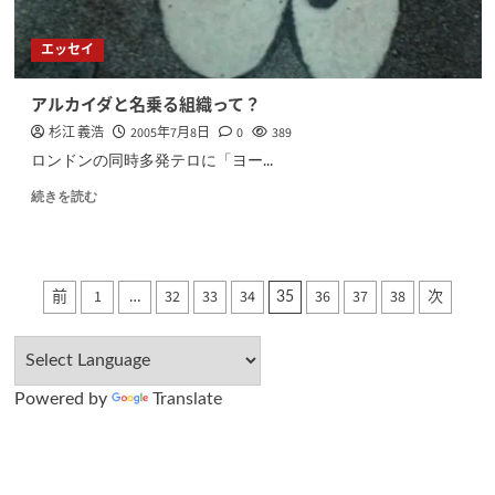
エッセイ
アルカイダと名乗る組織って？
杉江 義浩
2005年7月8日
0
389
ロンドンの同時多発テロに「ヨー...
続きを読む
投
前
1
32
33
34
36
37
38
次
…
35
稿
の
Powered by
Translate
ペ
ー