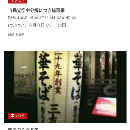
エッセイ
自民党空中分解につき総選挙
杉江 義浩
2005年8月8日
0
427
はいはい、８月８日です。 永田...
続きを読む
エッセイ