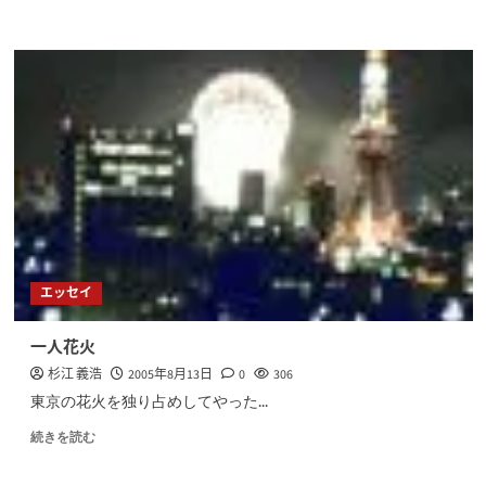
エッセイ
一人花火
杉江 義浩
2005年8月13日
0
306
東京の花火を独り占めしてやった...
続きを読む