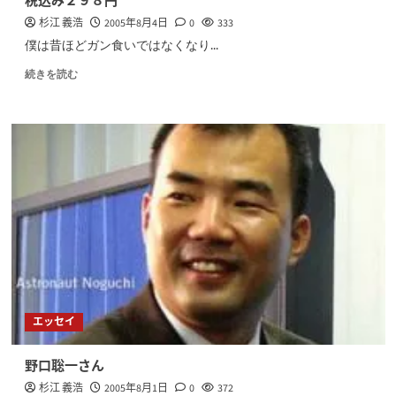
税込み２９８円
杉江 義浩
2005年8月4日
0
333
僕は昔ほどガン食いではなくなり...
続きを読む
エッセイ
野口聡一さん
杉江 義浩
2005年8月1日
0
372