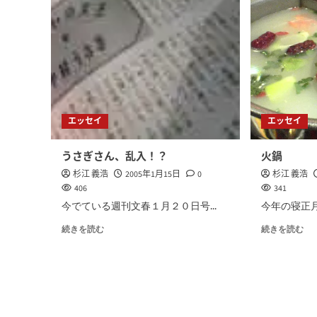
エッセイ
エッセイ
うさぎさん、乱入！？
火鍋
杉江 義浩
2005年1月15日
0
杉江 義浩
406
341
今でている週刊文春１月２０日号...
今年の寝正月
続きを読む
続きを読む