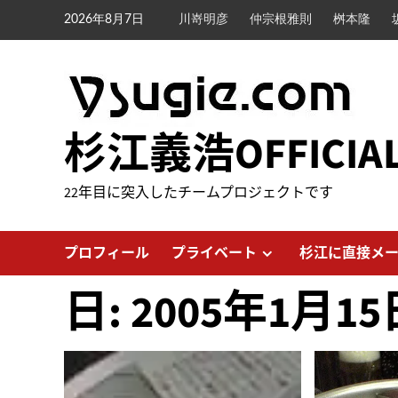
内
2026年8月7日
川嵜明彦
仲宗根雅則
桝本隆
容
を
ス
キ
ッ
杉江義浩OFFICIA
プ
22年目に突入したチームプロジェクトです
プロフィール
プライベート
杉江に直接メ
日:
2005年1月15