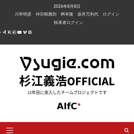
内
2026年8月8日
容
川嵜明彦
仲宗根雅則
桝本隆
坂井万利代
ログイン
を
執筆者ログイン
ス
Facebook
X
Instagram
Youtube
Vimeo
Pinterest
キ
ッ
プ
杉江義浩OFFICIAL
22年目に突入したチームプロジェクトです
メ
イ