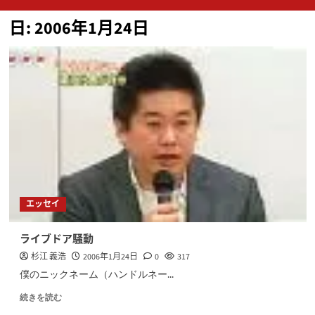
ン
日:
2006年1月24日
メ
ニ
ュ
ー
エッセイ
ライブドア騒動
杉江 義浩
2006年1月24日
0
317
僕のニックネーム（ハンドルネー...
続きを読む