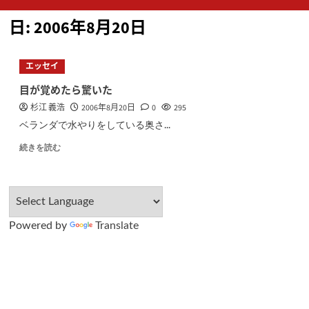
ン
日:
2006年8月20日
メ
ニ
ュ
エッセイ
ー
目が覚めたら驚いた
杉江 義浩
2006年8月20日
0
295
ベランダで水やりをしている奥さ...
続きを読む
Powered by
Translate