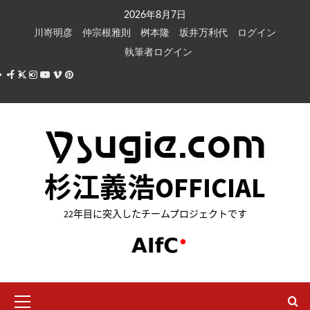
内
2026年8月7日
容
川嵜明彦
仲宗根雅則
桝本隆
坂井万利代
ログイン
を
執筆者ログイン
ス
Facebook
X
Instagram
Youtube
Vimeo
Pinterest
キ
ッ
プ
杉江義浩OFFICIAL
22年目に突入したチームプロジェクトです
メ
イ