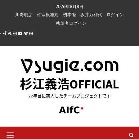
内
2026年8月8日
容
川嵜明彦
仲宗根雅則
桝本隆
坂井万利代
ログイン
を
執筆者ログイン
ス
Facebook
X
Instagram
Youtube
Vimeo
Pinterest
キ
ッ
プ
杉江義浩OFFICIAL
22年目に突入したチームプロジェクトです
メ
イ