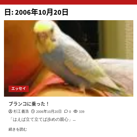
ン
日:
2006年10月20日
メ
ニ
ュ
ー
エッセイ
ブランコに乗った！
杉江 義浩
2006年10月20日
0
339
「はえば立て立てば歩めの親心」...
続きを読む