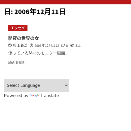
ン
日:
2006年12月11日
メ
ニ
ュ
エッセイ
ー
闇夜の世界の女
杉江 義浩
2006年12月11日
0
311
使っているMacのモニター画面...
続きを読む
Powered by
Translate