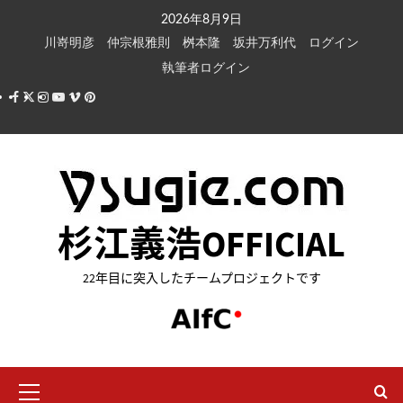
内
2026年8月9日
容
川嵜明彦
仲宗根雅則
桝本隆
坂井万利代
ログイン
を
執筆者ログイン
ス
Facebook
X
Instagram
Youtube
Vimeo
Pinterest
キ
ッ
プ
杉江義浩OFFICIAL
22年目に突入したチームプロジェクトです
メ
イ