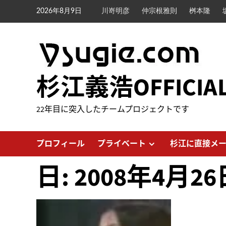
内
2026年8月9日
川嵜明彦
仲宗根雅則
桝本隆
容
を
ス
キ
ッ
杉江義浩OFFICIA
プ
22年目に突入したチームプロジェクトです
プロフィール
プライベート
杉江に直接メ
日:
2008年4月26