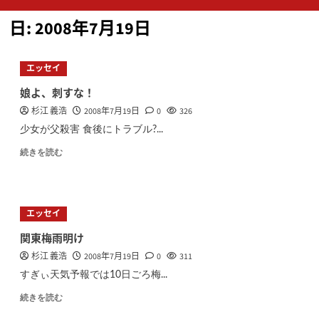
ン
日:
2008年7月19日
メ
ニ
ュ
エッセイ
ー
娘よ、刺すな！
杉江 義浩
2008年7月19日
0
326
少女が父殺害 食後にトラブル?...
続きを読む
エッセイ
関東梅雨明け
杉江 義浩
2008年7月19日
0
311
すぎぃ天気予報では10日ごろ梅...
続きを読む