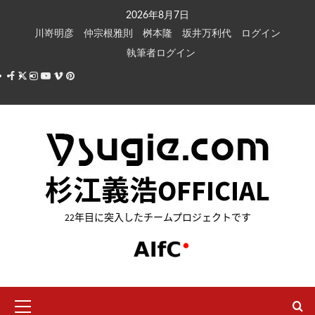
内
2026年8月7日
容
川嵜明彦
仲宗根雅則
桝本隆
坂井万利代
ログイン
を
執筆者ログイン
ス
Facebook
X
Instagram
Youtube
Vimeo
Pinterest
キ
ッ
プ
杉江義浩OFFICIAL
22年目に突入したチームプロジェクトです
メ
イ