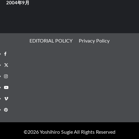
2004年9月
EDITORIAL POLICY
Privacy Policy
Facebook
X
Instagram
Youtube
Vimeo
Pinterest
©︎2026 Yoshihiro Sugie All Rights Reserved