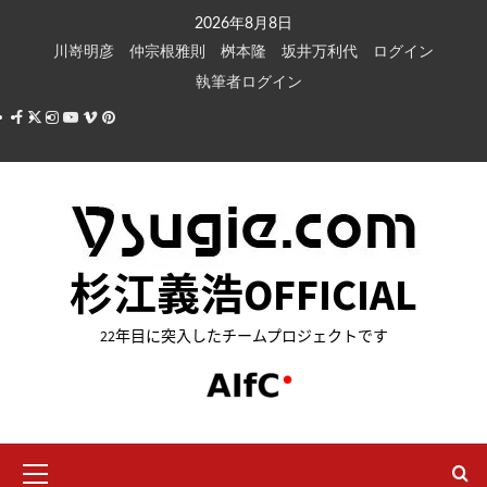
内
2026年8月8日
容
川嵜明彦
仲宗根雅則
桝本隆
坂井万利代
ログイン
を
執筆者ログイン
ス
Facebook
X
Instagram
Youtube
Vimeo
Pinterest
キ
ッ
プ
杉江義浩OFFICIAL
22年目に突入したチームプロジェクトです
メ
イ