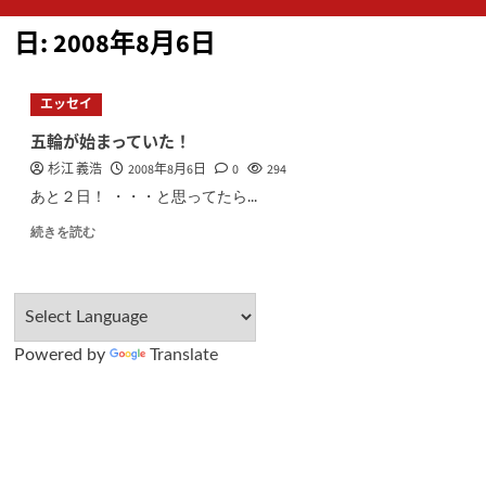
ン
日:
2008年8月6日
メ
ニ
ュ
エッセイ
ー
五輪が始まっていた！
杉江 義浩
2008年8月6日
0
294
あと２日！ ・・・と思ってたら...
続きを読む
Powered by
Translate