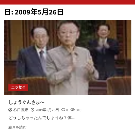
ン
日:
2009年5月26日
メ
ニ
ュ
ー
エッセイ
しょうぐんさま～
杉江 義浩
2009年5月26日
0
310
どうしちゃったんでしょうね？体...
続きを読む