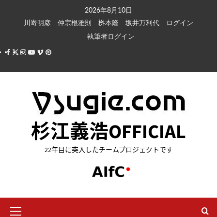
内
2026年8月10日
容
川嵜明彦
仲宗根雅則
桝本隆
坂井万利代
ログイン
を
執筆者ログイン
ス
Facebook
X
Instagram
Youtube
Vimeo
Pinterest
キ
ッ
プ
杉江義浩OFFICIAL
22年目に突入したチームプロジェクトです
メ
イ