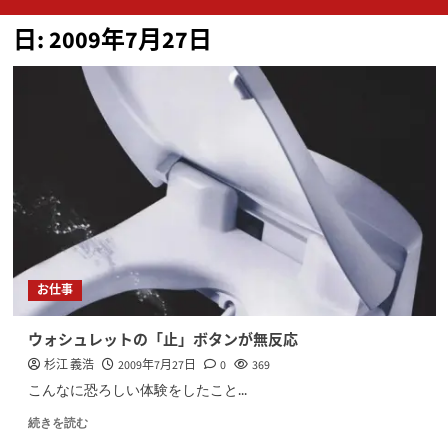
ン
日:
2009年7月27日
メ
ニ
ュ
ー
お仕事
ウォシュレットの「止」ボタンが無反応
杉江 義浩
2009年7月27日
0
369
こんなに恐ろしい体験をしたこと...
続きを読む