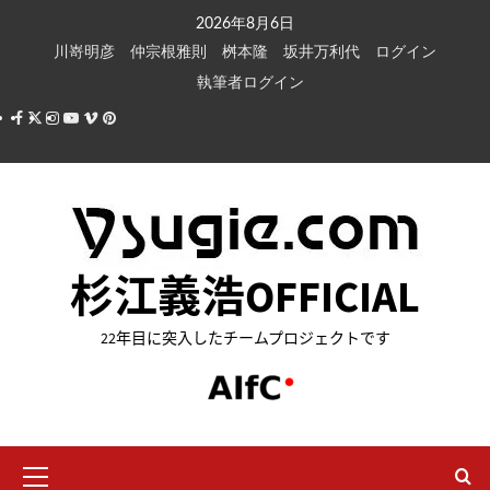
内
2026年8月6日
容
川嵜明彦
仲宗根雅則
桝本隆
坂井万利代
ログイン
を
執筆者ログイン
ス
Facebook
X
Instagram
Youtube
Vimeo
Pinterest
キ
ッ
プ
杉江義浩OFFICIAL
22年目に突入したチームプロジェクトです
メ
イ