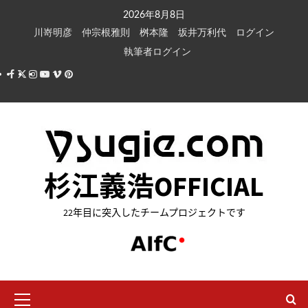
内
2026年8月8日
容
川嵜明彦
仲宗根雅則
桝本隆
坂井万利代
ログイン
を
執筆者ログイン
ス
Facebook
X
Instagram
Youtube
Vimeo
Pinterest
キ
ッ
プ
杉江義浩OFFICIAL
22年目に突入したチームプロジェクトです
メ
イ