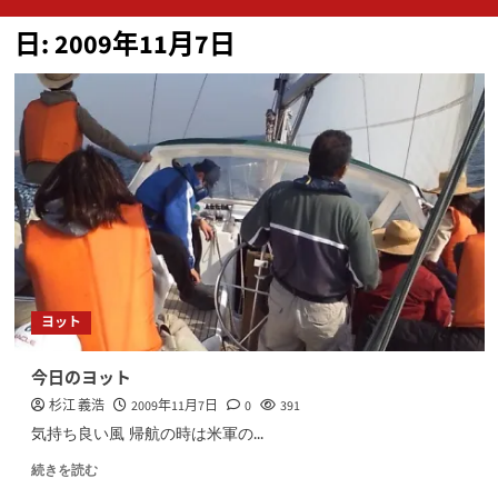
ン
日:
2009年11月7日
メ
ニ
ュ
ー
ヨット
今日のヨット
杉江 義浩
2009年11月7日
0
391
気持ち良い風 帰航の時は米軍の...
続きを読む