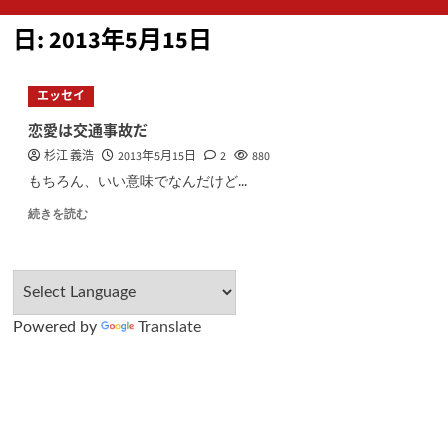
ン
日:
2013年5月15日
メ
ニ
ュ
エッセイ
ー
恋愛は交通事故だ
杉江 義浩
2013年5月15日
2
880
もちろん、いい意味でなんだけど...
続きを読む
Powered by
Translate