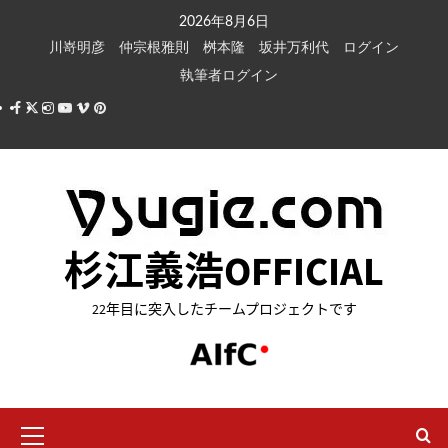
内
2026年8月6日
容
川嵜明彦
仲宗根雅則
桝本隆
坂井万利代
ログイン
を
執筆者ログイン
ス
Facebook
X
Instagram
Youtube
Vimeo
Pinterest
キ
ッ
プ
杉江義浩OFFICIAL
22年目に突入したチームプロジェクトです
メ
イ