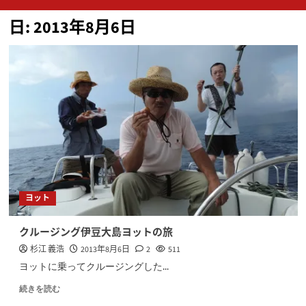
ン
日:
2013年8月6日
メ
ニ
ュ
ー
ヨット
クルージング伊豆大島ヨットの旅
杉江 義浩
2013年8月6日
2
511
ヨットに乗ってクルージングした...
続きを読む