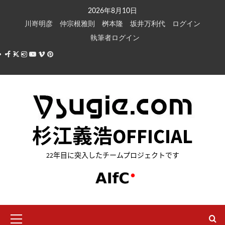
内
2026年8月10日
容
川嵜明彦
仲宗根雅則
桝本隆
坂井万利代
ログイン
を
執筆者ログイン
ス
Facebook
X
Instagram
Youtube
Vimeo
Pinterest
キ
ッ
プ
杉江義浩OFFICIAL
22年目に突入したチームプロジェクトです
メ
イ