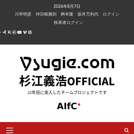
内
2026年8月7日
容
川嵜明彦
仲宗根雅則
桝本隆
坂井万利代
ログイン
を
執筆者ログイン
ス
Facebook
X
Instagram
Youtube
Vimeo
Pinterest
キ
ッ
プ
杉江義浩OFFICIAL
22年目に突入したチームプロジェクトです
メ
イ