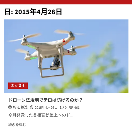
ン
日:
2015年4月26日
メ
ニ
ュ
ー
エッセイ
ドローン法規制でテロは防げるのか？
杉江 義浩
2015年4月26日
0
461
今月発覚した首相官邸屋上へのド...
続きを読む