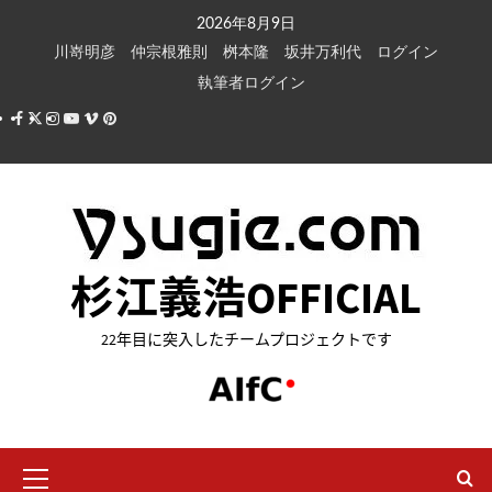
内
2026年8月9日
容
川嵜明彦
仲宗根雅則
桝本隆
坂井万利代
ログイン
を
執筆者ログイン
ス
Facebook
X
Instagram
Youtube
Vimeo
Pinterest
キ
ッ
プ
杉江義浩OFFICIAL
22年目に突入したチームプロジェクトです
メ
イ