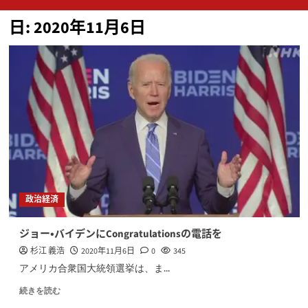
ン
日:
2020年11月6日
メ
ニ
ュ
ー
政治経済
ジョー・バイデンにCongratulationsの電話を
杉江 義浩
2020年11月6日
0
345
アメリカ合衆国大統領選挙は、ま...
続きを読む