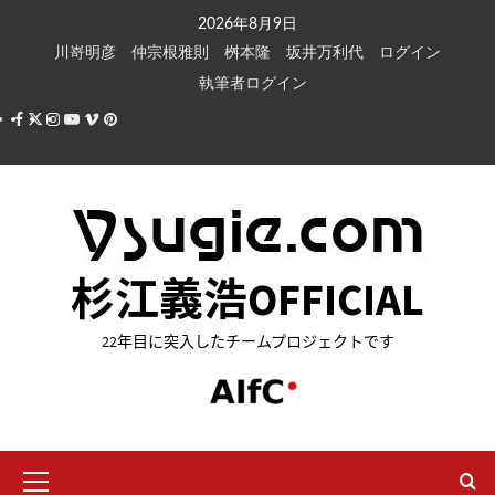
内
2026年8月9日
容
川嵜明彦
仲宗根雅則
桝本隆
坂井万利代
ログイン
を
執筆者ログイン
ス
Facebook
X
Instagram
Youtube
Vimeo
Pinterest
キ
ッ
プ
杉江義浩OFFICIAL
22年目に突入したチームプロジェクトです
メ
イ