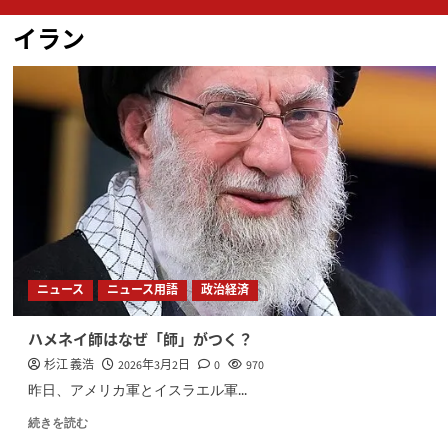
ン
イラン
メ
ニ
ュ
ー
ニュース
ニュース用語
政治経済
ハメネイ師はなぜ「師」がつく？
杉江 義浩
2026年3月2日
0
970
昨日、アメリカ軍とイスラエル軍...
続きを読む