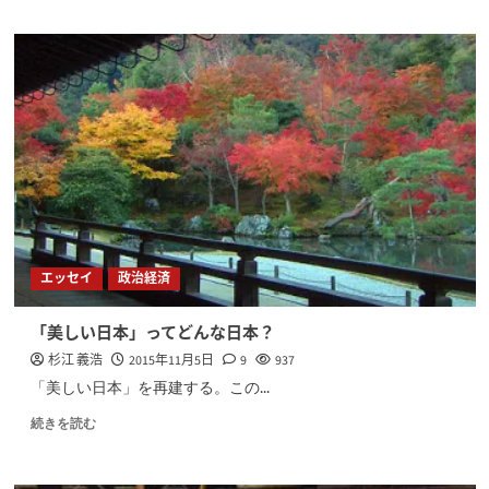
エッセイ
政治経済
「美しい日本」ってどんな日本？
杉江 義浩
2015年11月5日
9
937
「美しい日本」を再建する。この...
続きを読む