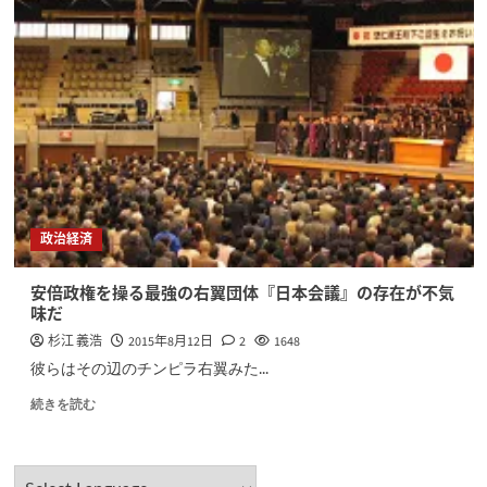
政治経済
安倍政権を操る最強の右翼団体『日本会議』の存在が不気
味だ
杉江 義浩
2015年8月12日
2
1648
彼らはその辺のチンピラ右翼みた...
続きを読む