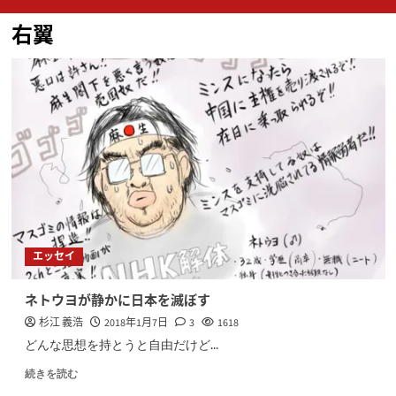
ン
右翼
メ
ニ
ュ
ー
エッセイ
ネトウヨが静かに日本を滅ぼす
杉江 義浩
2018年1月7日
3
1618
どんな思想を持とうと自由だけど...
続きを読む