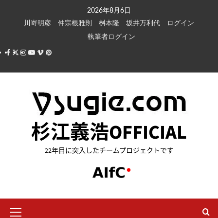
内
2026年8月6日
容
川嵜明彦
仲宗根雅則
桝本隆
坂井万利代
ログイン
を
執筆者ログイン
ス
Facebook
X
Instagram
Youtube
Vimeo
Pinterest
キ
ッ
プ
杉江義浩OFFICIAL
22年目に突入したチームプロジェクトです
メ
イ