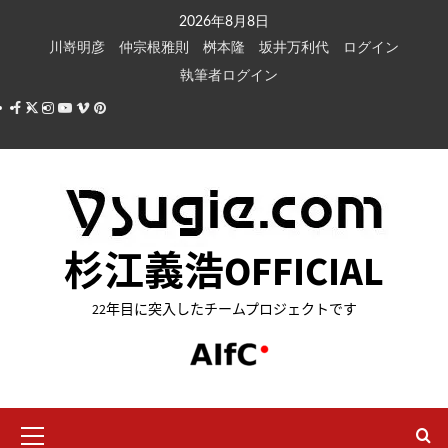
内
2026年8月8日
容
川嵜明彦
仲宗根雅則
桝本隆
坂井万利代
ログイン
を
執筆者ログイン
ス
Facebook
X
Instagram
Youtube
Vimeo
Pinterest
キ
ッ
プ
杉江義浩OFFICIAL
22年目に突入したチームプロジェクトです
メ
イ