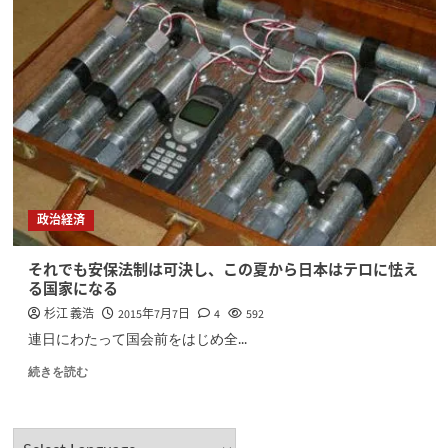
政治経済
それでも安保法制は可決し、この夏から日本はテロに怯え
る国家になる
杉江 義浩
2015年7月7日
4
592
連日にわたって国会前をはじめ全...
続きを読む