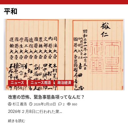
ン
平和
メ
ニ
ュ
ー
ニュース
ニュース用語
政治経済
改憲の恐怖、緊急事態条項ってなんだ？
杉江 義浩
2026年2月10日
2
860
2026年２月8日に行われた衆...
続きを読む