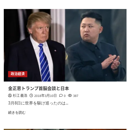
政治経済
金正恩トランプ首脳会談と日本
杉江 義浩
2018年3月10日
0
387
3月8日に世界を駆け巡ったのは...
続きを読む