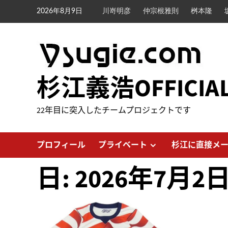
内
2026年8月9日
川嵜明彦
仲宗根雅則
桝本隆
容
を
ス
キ
ッ
杉江義浩OFFICIA
プ
22年目に突入したチームプロジェクトです
プロフィール
プライベート
杉江に直接メ
日:
2026年7月2