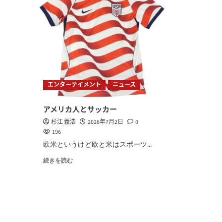
エンターテイメント
ニュース
アメリカ人とサッカー
杉江 義浩
2026年7月2日
0
196
欧米というけど欧と米はスポーツ...
続きを読む