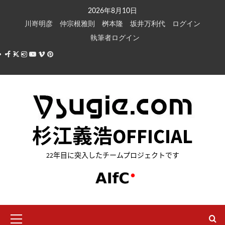
内
2026年8月10日
容
川嵜明彦
仲宗根雅則
桝本隆
坂井万利代
ログイン
を
執筆者ログイン
ス
Facebook
X
Instagram
Youtube
Vimeo
Pinterest
キ
ッ
プ
杉江義浩OFFICIAL
22年目に突入したチームプロジェクトです
メ
イ