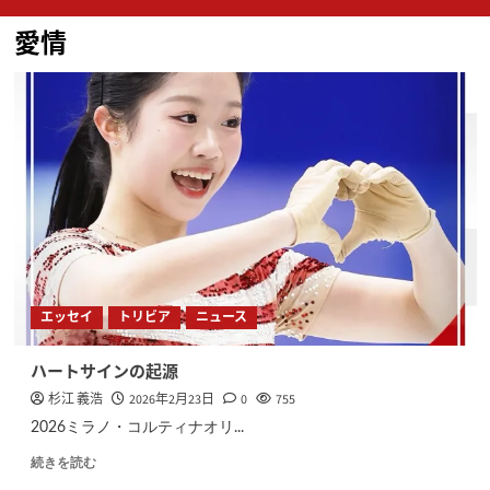
ン
愛情
メ
ニ
ュ
ー
エッセイ
トリビア
ニュース
ハートサインの起源
杉江 義浩
2026年2月23日
0
755
2026ミラノ・コルティナオリ...
続きを読む