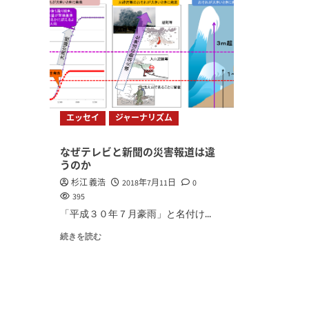
エッセイ
ジャーナリズム
なぜテレビと新聞の災害報道は違
うのか
杉江 義浩
2018年7月11日
0
395
「平成３０年７月豪雨」と名付け...
続きを読む