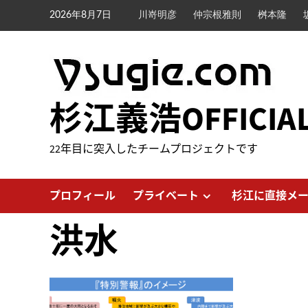
内
2026年8月7日
川嵜明彦
仲宗根雅則
桝本隆
容
を
ス
キ
ッ
杉江義浩OFFICIA
プ
22年目に突入したチームプロジェクトです
プロフィール
プライベート
杉江に直接メ
洪水