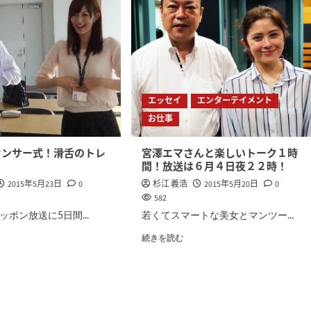
エッセイ
エンターテイメント
お仕事
ウンサー式！滑舌のトレ
宮澤エマさんと楽しいトーク１時
間！放送は６月４日夜２２時！
2015年5月23日
0
杉江 義浩
2015年5月20日
0
582
ッポン放送に5日間...
若くてスマートな美女とマンツー...
続きを読む