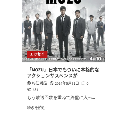
エッセイ
「MOZU」日本でもついに本格的な
アクションサスペンスが
杉江 義浩
2014年5月31日
0
451
もう放送回数を重ねて終盤に入っ...
続きを読む