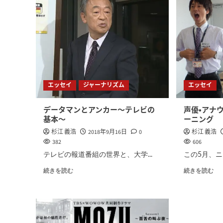
エッセイ
ジャーナリズム
エッセイ
データマンとアンカー〜テレビの
声優・アナ
基本〜
ーニング
杉江 義浩
2018年9月16日
0
杉江 義浩
382
606
テレビの報道番組の世界と、大学...
この5月、ニ
続きを読む
続きを読む