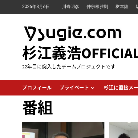
内
2026年8月6日
川嵜明彦
仲宗根雅則
桝本隆
容
を
ス
キ
ッ
杉江義浩OFFICIA
プ
22年目に突入したチームプロジェクトです
プロフィール
プライベート
杉江に直接メ
番組