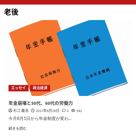
ン
老後
メ
ニ
ュ
ー
エッセイ
政治経済
年金崩壊と50代、60代の労働力
杉江 義浩
2017年8月18日
0
542
今月8月1日から年金制度が変わ...
続きを読む