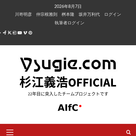
内
2026年8月7日
容
川嵜明彦
仲宗根雅則
桝本隆
坂井万利代
ログイン
を
執筆者ログイン
ス
Facebook
X
Instagram
Youtube
Vimeo
Pinterest
キ
ッ
プ
杉江義浩OFFICIAL
22年目に突入したチームプロジェクトです
メ
イ