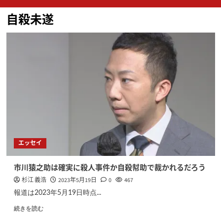
ン
自殺未遂
メ
ニ
ュ
ー
エッセイ
市川猿之助は確実に殺人事件か自殺幇助で裁かれるだろう
杉江 義浩
2023年5月19日
0
467
報道は2023年5月19日時点...
続きを読む