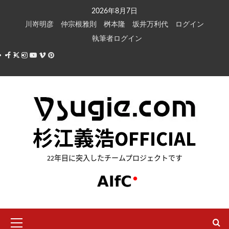
内
2026年8月7日
容
川嵜明彦
仲宗根雅則
桝本隆
坂井万利代
ログイン
を
執筆者ログイン
ス
Facebook
X
Instagram
Youtube
Vimeo
Pinterest
キ
ッ
プ
杉江義浩OFFICIAL
22年目に突入したチームプロジェクトです
メ
イ