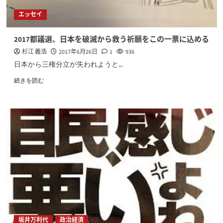
エッセイ
2017都議選、日本を破滅から救う祈願をこの一票に込める
杉江 義浩
2017年6月26日
1
936
日本から三権分立が失われようと...
続きを読む
坂井万利代
政治経済