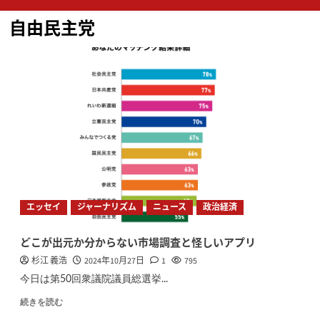
ン
自由民主党
メ
ニ
ュ
ー
エッセイ
ジャーナリズム
ニュース
政治経済
どこが出元か分からない市場調査と怪しいアプリ
杉江 義浩
2024年10月27日
1
795
今日は第50回衆議院議員総選挙...
続きを読む