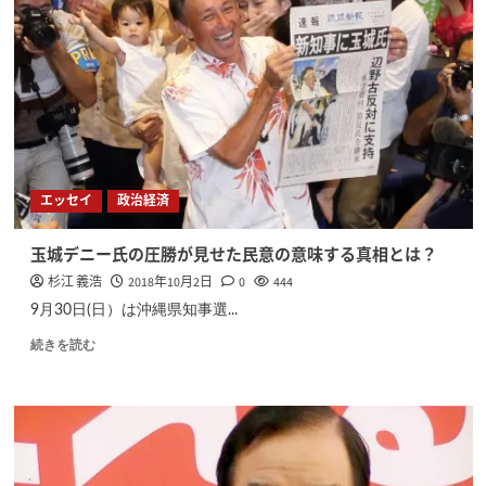
エッセイ
政治経済
玉城デニー氏の圧勝が見せた民意の意味する真相とは？
杉江 義浩
2018年10月2日
0
444
9月30日(日）は沖縄県知事選...
続きを読む