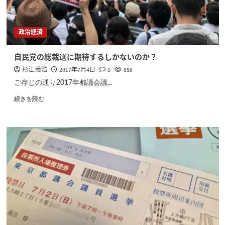
政治経済
自民党の総裁選に期待するしかないのか？
杉江 義浩
2017年7月4日
0
858
ご存じの通り2017年都議会議...
続きを読む