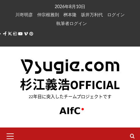
内
2026年8月10日
容
川嵜明彦
仲宗根雅則
桝本隆
坂井万利代
ログイン
を
執筆者ログイン
ス
Facebook
X
Instagram
Youtube
Vimeo
Pinterest
キ
ッ
プ
杉江義浩OFFICIAL
22年目に突入したチームプロジェクトです
メ
イ