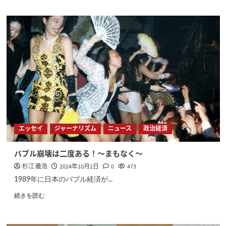
エッセイ
ジャーナリズム
ニュース
政治経済
バブル崩壊は二度ある！〜まもなく〜
杉江 義浩
2024年10月2日
0
473
1989年に日本のバブル経済が...
続きを読む