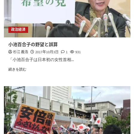
政治経済
小池百合子の野望と誤算
杉江 義浩
2017年10月3日
1
931
「小池百合子は日本初の女性首相...
続きを読む