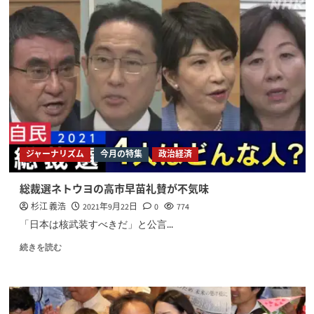
ジャーナリズム
今月の特集
政治経済
総裁選ネトウヨの高市早苗礼賛が不気味
杉江 義浩
2021年9月22日
0
774
「日本は核武装すべきだ」と公言...
続きを読む