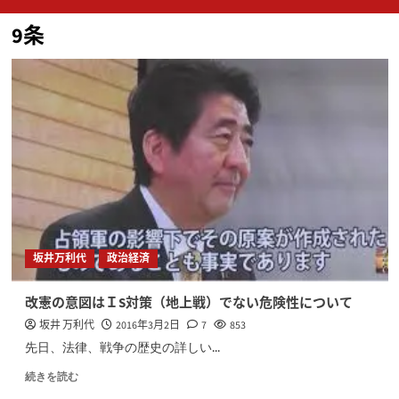
ン
9条
メ
ニ
ュ
ー
坂井万利代
政治経済
改憲の意図はＩS対策（地上戦）でない危険性について
坂井 万利代
2016年3月2日
7
853
先日、法律、戦争の歴史の詳しい...
続きを読む