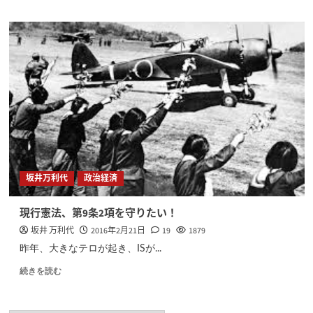
坂井万利代
政治経済
現行憲法、第9条2項を守りたい！
坂井 万利代
2016年2月21日
19
1879
昨年、大きなテロが起き、ISが...
続きを読む