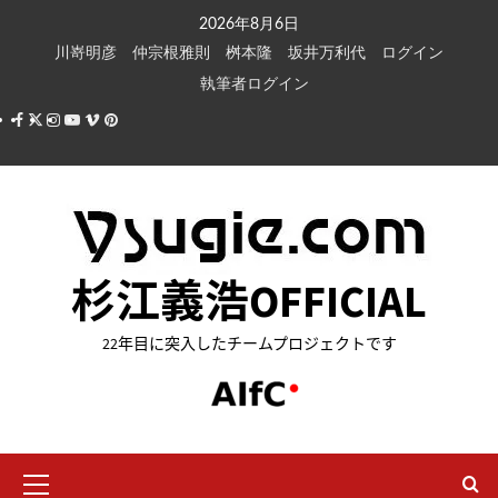
内
2026年8月6日
容
川嵜明彦
仲宗根雅則
桝本隆
坂井万利代
ログイン
を
執筆者ログイン
ス
Facebook
X
Instagram
Youtube
Vimeo
Pinterest
キ
ッ
プ
杉江義浩OFFICIAL
22年目に突入したチームプロジェクトです
メ
イ