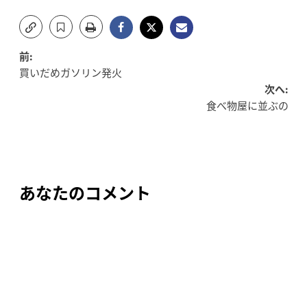
投
前:
買いだめガソリン発火
稿
次へ:
食べ物屋に並ぶの
ナ
ビ
ゲ
ー
あなたのコメント
シ
ョ
ン