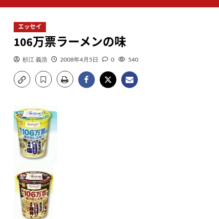
ン
メ
エッセイ
ニ
106万票ラーメンの味
ュ
ー
杉江 義浩
2008年4月5日
0
540