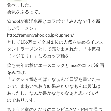
食べました。
勇気をふるって。
Yahoo!が東洋水産とコラボで「みんなで作る新
しいラーメン」
http://
ramen.y
ahoo.co
.jp/cup
men/
として106万票で全国１位の人気を集めるインス
タントラーメンとして売り出された、「本気盛
（マジモリ）」なるカップ麺を。
僕も去年の秋にエースコックとmixiのコラボ企画
をみつけ、
「ミクシィ焼きそば」
なぁんて日記を書いたモ
ンで、まあいちおう結果みたいなもんに興味は
あったし、なんか書かなきゃなぁと思っていた
のであります。
ちょうど家のとなりのコンビニAM・PM で見つ