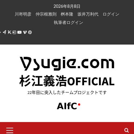
内
2026年8月8日
容
川嵜明彦
仲宗根雅則
桝本隆
坂井万利代
ログイン
を
執筆者ログイン
ス
Facebook
X
Instagram
Youtube
Vimeo
Pinterest
キ
ッ
プ
杉江義浩OFFICIAL
22年目に突入したチームプロジェクトです
メ
イ