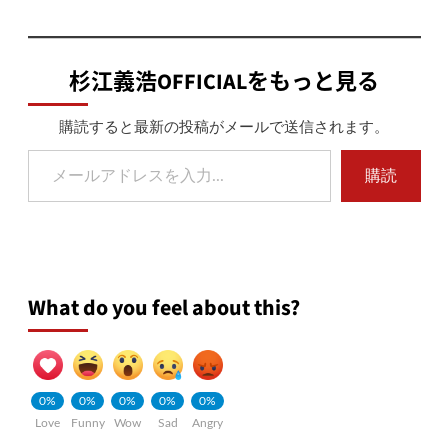
杉江義浩OFFICIALをもっと見る
購読すると最新の投稿がメールで送信されます。
メールアドレスを入力...
購読
What do you feel about this?
0%
0%
0%
0%
0%
Love
Funny
Wow
Sad
Angry