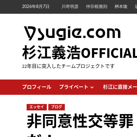
内
2026年8月7日
川嵜明彦
仲宗根雅則
桝本隆
容
を
ス
キ
ッ
杉江義浩OFFICIA
プ
22年目に突入したチームプロジェクトです
プロフィール
プライベート
杉江に直接メ
エッセイ
ブログ
非同意性交等罪