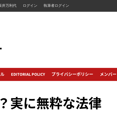
坂井万利代
ログイン
執筆者ログイン
L
ール
EDITORIAL POLICY
プライバシーポリシー
メンバー
？実に無粋な法律