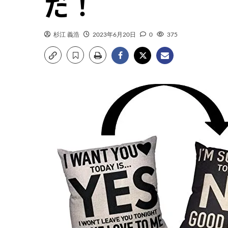
だ！
杉江 義浩
2023年6月20日
0
375