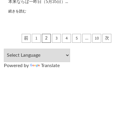
本来ならば一昨日（5月35日）...
続きを読む
投
前
1
3
4
5
10
次
2
…
稿
の
Powered by
Translate
ペ
ー
ジ
送
り