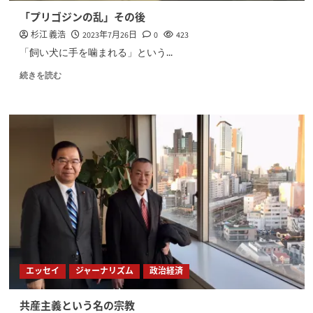
「プリゴジンの乱」その後
杉江 義浩
2023年7月26日
0
423
「飼い犬に手を噛まれる」という...
続きを読む
エッセイ
ジャーナリズム
政治経済
共産主義という名の宗教