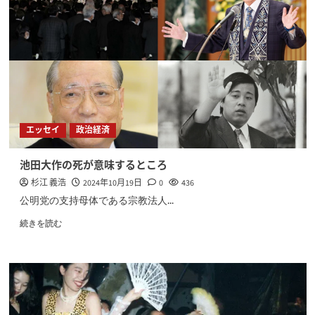
エッセイ
政治経済
池田大作の死が意味するところ
杉江 義浩
2024年10月19日
0
436
公明党の支持母体である宗教法人...
続きを読む