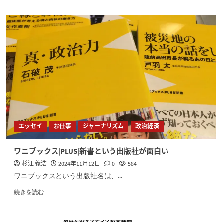
エッセイ
お仕事
ジャーナリズム
政治経済
ワニブックス|PLUS|新書という出版社が面白い
杉江 義浩
2024年11月12日
0
584
ワニブックスという出版社名は、...
続きを読む