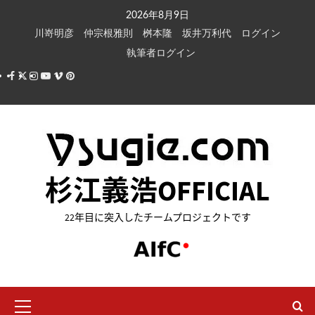
内
2026年8月9日
容
川嵜明彦
仲宗根雅則
桝本隆
坂井万利代
ログイン
を
執筆者ログイン
ス
Facebook
X
Instagram
Youtube
Vimeo
Pinterest
キ
ッ
プ
杉江義浩OFFICIAL
22年目に突入したチームプロジェクトです
メ
イ