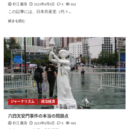
杉江 義浩
2023年6月9日
0
602
この記事には、日本共産党（代々...
続きを読む
ジャーナリズム
政治経済
六四天安門事件の本当の問題点
杉江 義浩
2023年6月6日
0
465