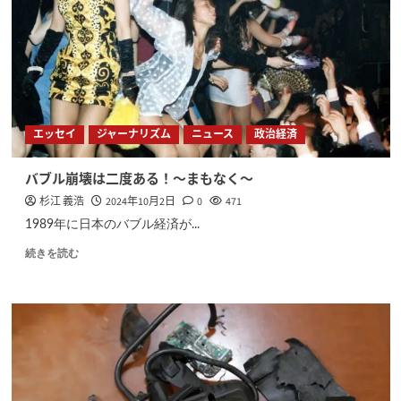
エッセイ
ジャーナリズム
ニュース
政治経済
バブル崩壊は二度ある！〜まもなく〜
杉江 義浩
2024年10月2日
0
471
1989年に日本のバブル経済が...
続きを読む