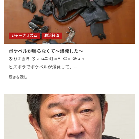
ジャーナリズム
政治経済
ポケベルが鳴らなくて〜爆発した〜
杉江 義浩
2024年9月20日
0
419
ヒズボラでポケベルが爆発して、...
続きを読む