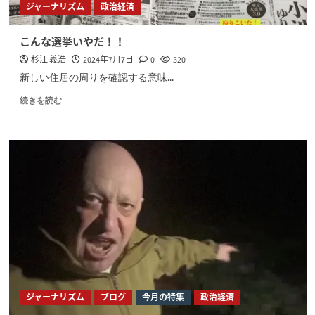
ジャーナリズム
政治経済
こんな選挙いやだ！！
杉江 義浩
2024年7月7日
0
320
新しい住居の周りを確認する意味...
続きを読む
ジャーナリズム
ブログ
今月の特集
政治経済