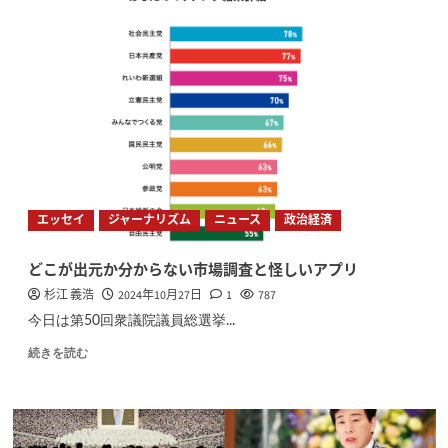
エッセイ
ジャーナリズム
ニュース
政治経済
どこが出元か分からない市場調査と怪しいアプリ
杉江 義浩
2024年10月27日
1
787
今日は第50回衆議院議員総選挙...
続きを読む