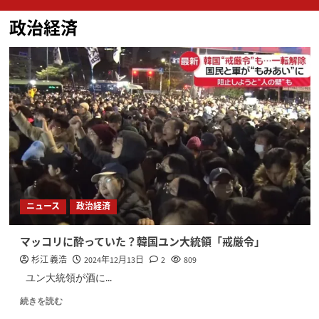
ン
政治経済
メ
ニ
ュ
ー
ニュース
政治経済
マッコリに酔っていた？韓国ユン大統領「戒厳令」
杉江 義浩
2024年12月13日
2
809
ユン大統領が酒に...
続きを読む