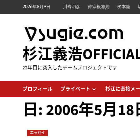
内
2026年8月9日
川嵜明彦
仲宗根雅則
桝本隆
容
を
ス
キ
ッ
杉江義浩OFFICIA
プ
22年目に突入したチームプロジェクトです
プロフィール
プライベート
杉江に直接メ
日:
2006年5月18
エッセイ