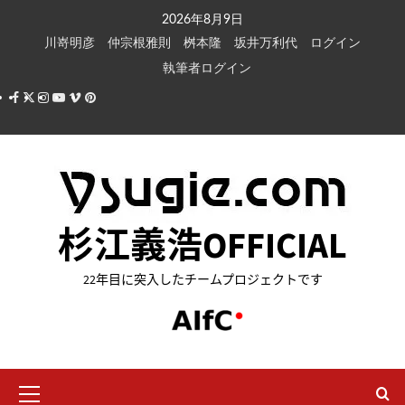
内
2026年8月9日
容
川嵜明彦
仲宗根雅則
桝本隆
坂井万利代
ログイン
を
執筆者ログイン
ス
Facebook
X
Instagram
Youtube
Vimeo
Pinterest
キ
ッ
プ
杉江義浩OFFICIAL
22年目に突入したチームプロジェクトです
メ
イ