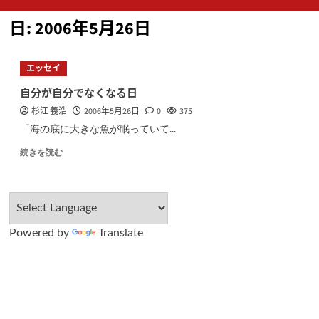
ン
日:
2006年5月26日
メ
ニ
ュ
エッセイ
ー
自分が自分でなくなる日
杉江 義浩
2006年5月26日
0
375
「海の底に大きな魚が眠っていて...
続きを読む
Powered by
Translate