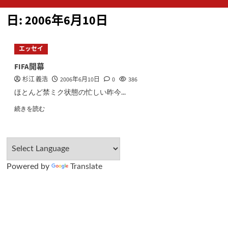
ン
日:
2006年6月10日
メ
ニ
ュ
エッセイ
ー
FIFA開幕
杉江 義浩
2006年6月10日
0
386
ほとんど禁ミク状態の忙しい昨今...
続きを読む
Powered by
Translate