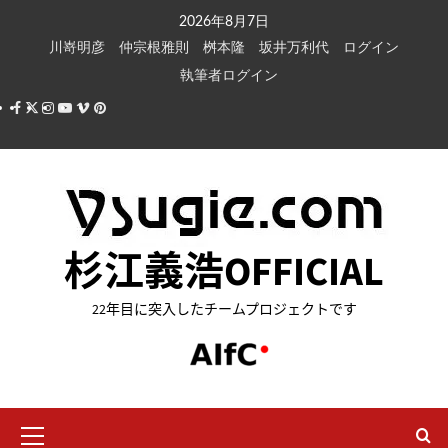
内
2026年8月7日
容
川嵜明彦
仲宗根雅則
桝本隆
坂井万利代
ログイン
を
執筆者ログイン
ス
Facebook
X
Instagram
Youtube
Vimeo
Pinterest
キ
ッ
プ
杉江義浩OFFICIAL
22年目に突入したチームプロジェクトです
メ
イ